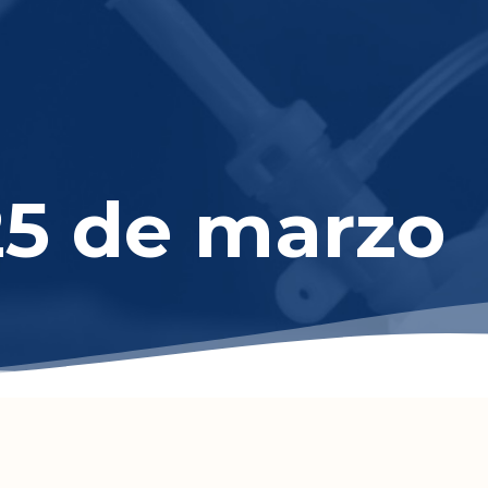
VT Training Hub
Acerca de VT
Contacto
25 de marzo