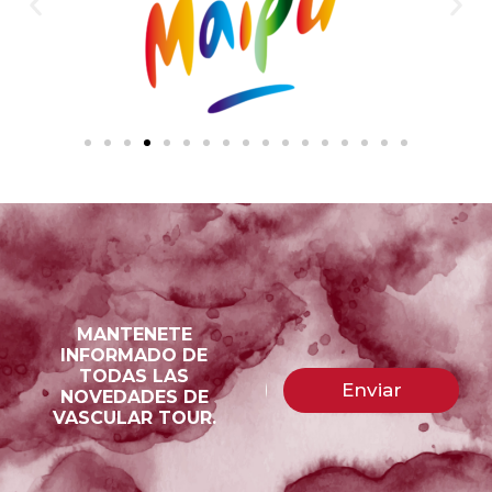
MANTENETE
INFORMADO DE
*
A
TODAS LAS
C
e
Enviar
l
NOVEDADES DE
o
l
VASCULAR TOUR.
r
t
e
r
c
e
e
t
r
o
r