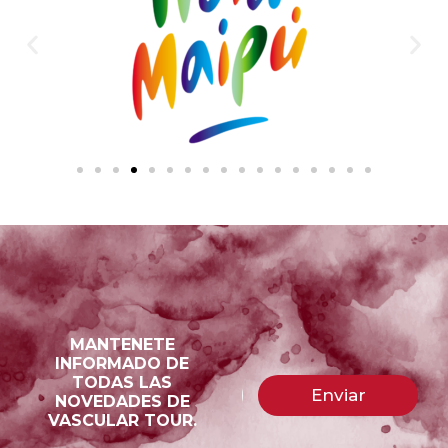
MANTENETE
INFORMADO DE
C
A
TODAS LAS
C
o
Enviar
l
NOVEDADES DE
o
r
VASCULAR TOUR.
r
t
r
r
e
e